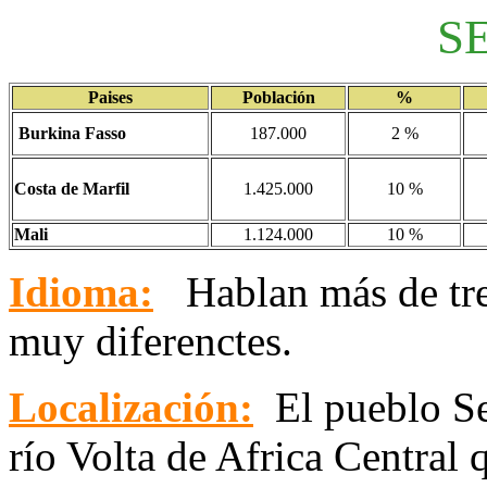
S
Paises
Población
%
Burkina Fasso
187.000
2 %
Costa de Marfil
1.425.000
10 %
Mali
1.124.000
10 %
Idioma:
Hablan más de trei
muy diferenctes.
Localización:
El pueblo
S
río Volta de Africa Central 