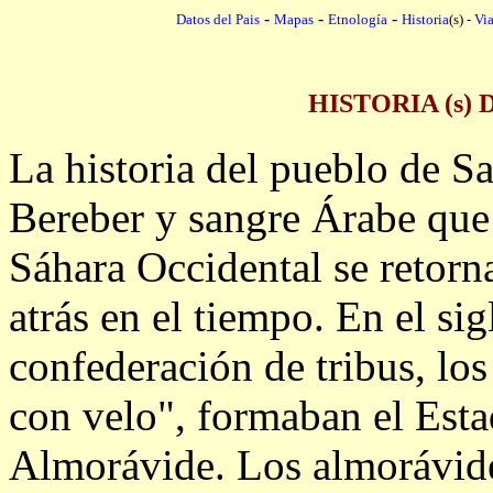
-
-
-
Datos del Pais
Mapas
Etnología
Historia
(s) -
Via
HISTORIA (s)
La historia del pueblo de S
Bereber y sangre Árabe que 
Sáhara Occidental se retorna
atrás en el tiempo. En el si
confederación de tribus, lo
con velo", formaban el Est
Almorávide. Los almorávid