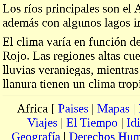
Los ríos principales son el
además con algunos lagos i
El clima varía en función de
Rojo. Las regiones altas cu
lluvias veraniegas, mientras
llanura tienen un clima tro
Africa [
Paises
|
Mapas
|
Viajes
|
El Tiempo
|
Id
Geografía
|
Derechos Hu