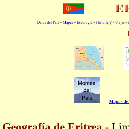
...................................
-
-
-
Datos del Pais
Mapas
Etnología
Historia
(s) -
Viajes
-
.......................
Mapas de 
...........
Geografía de Eritrea.-
Limi