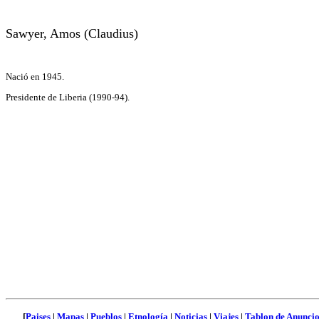
S
awyer
, Amos (Claudius)
Nació en 1945.
Presidente de Liberia (1990-94).
[
Paises
|
Mapas
|
Pueblos
|
Etnología
|
Noticias
|
Viajes
|
Tablon de Anuncio