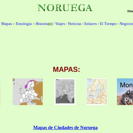
Him
-
-
-
Mapas
Etnología
Historia
(s) -
Viajes
-
Noticias
-
Enlaces
-
El Tiempo
-
Negocio
MAPAS
:
..
.. .........
... ........
............
...........
Mapas de Ciudades de Noruega