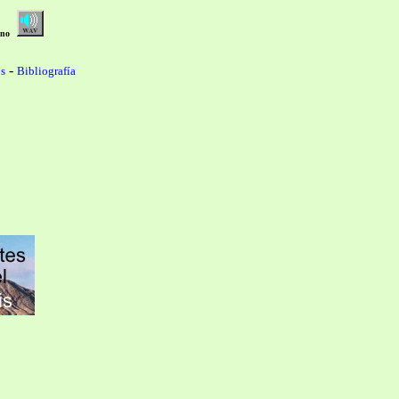
no
-
s
Bibliografía