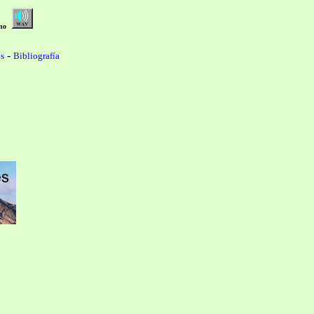
no
-
s
Bibliografía