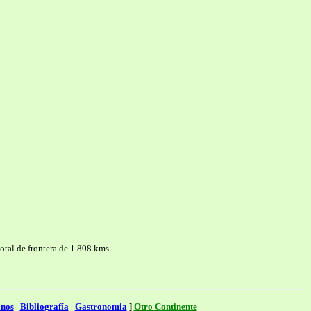
otal de frontera de 1.808 kms.
nos
|
Bibliografía
|
Gastronomia
]
Otro Continente