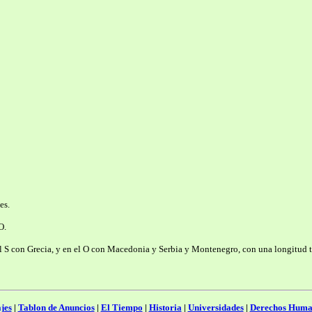
es.
O.
el S con Grecia, y en el O con Macedonia y Serbia y Montenegro, con una longitud t
jes
|
Tablon de Anuncios
|
El Tiempo
|
Historia
|
Universidades
|
Derechos Huma