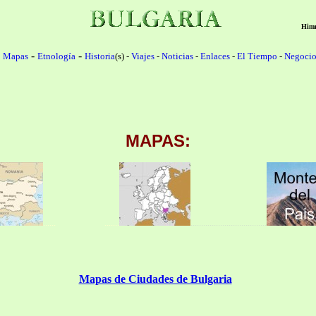
Him
-
-
-
Mapas
Etnología
Historia
(s) -
Viajes
-
Noticias
-
Enlaces
-
El Tiempo
-
Negocio
MAPAS
:
..
.... .......
..............
.
.....................
Mapas de Ciudades de Bulgaria