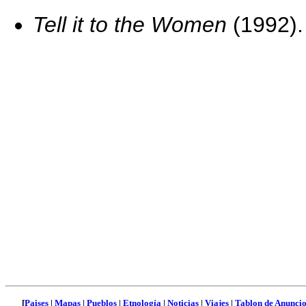
Tell it to the Women
(1992).
[
Paises
|
Mapas
|
Pueblos
|
Etnología
|
Noticias
|
Viajes
|
Tablon de Anuncio