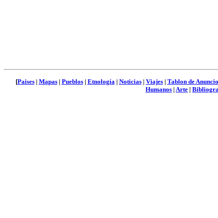
[
Paises
|
Mapas
|
Pueblos
|
Etnología
|
Noticias
|
Viajes
|
Tablon de Anuncio
Humanos
|
Arte
|
Bibliogra