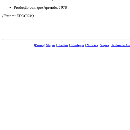
Produção com que Aprendo,
1978
(Fuente: EDUCOM)
[
Paises
|
Mapas
|
Pueblos
|
Etnología
|
Noticias
|
Viajes
|
Tablon de An