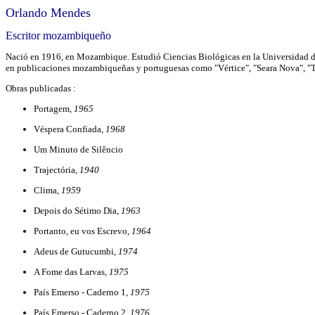
Orlando Mendes
Escritor mozambiqueño
Nació en 1916, en Mozambique. Estudió Ciencias Biológicas en la Universidad de
en publicaciones mozambiqueñas y portuguesas como "Vértice", "Seara Nova", "T
Obras publicadas :
Portagem,
1965
Véspera Confiada,
1968
Um Minuto de Silêncio
Trajectória,
1940
Clima,
1959
Depois do Sétimo Dia,
1963
Portanto, eu vos Escrevo,
1964
Adeus de Gutucumbi,
1974
A Fome das Larvas,
1975
País Emerso - Caderno 1,
1975
País Emerso - Caderno 2,
1976