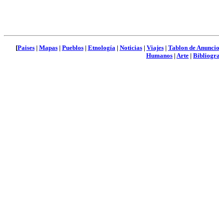
[
Paises
|
Mapas
|
Pueblos
|
Etnología
|
Noticias
|
Viajes
|
Tablon de Anuncio
Humanos
|
Arte
|
Bibliogra