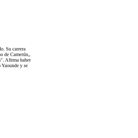
do. Su carrera
rno de Camerún,,
n". Afirma haber
jó Yaounde y se