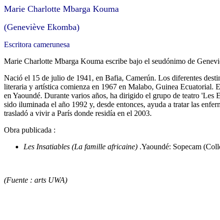
Marie Charlotte Mbarga Kouma
(Geneviève Ekomba)
Escritora camerunesa
Marie Charlotte Mbarga Kouma escribe bajo el seudónimo de Genev
Nació el 15 de julio de 1941, en Bafia, Camerún. Los diferentes desti
literaria y artística comienza en 1967 en Malabo, Guinea Ecuatorial. 
en Yaoundé. Durante varios años, ha dirigido el grupo de teatro 'Les 
sido iluminada el año 1992 y, desde entonces, ayuda a tratar las enf
trasladó a vivir a París donde residía en el 2003.
Obra publicada :
Les Insatiables (La famille africaine)
.Yaoundé: Sopecam (Collec
(Fuente : arts UWA)