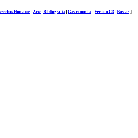
erechos Humanos
|
Arte
|
Bibliografía
|
Gastronomia
|
Version CD
|
Buscar
]