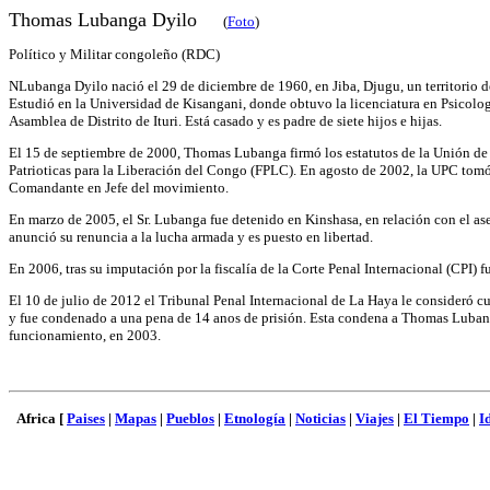
Thomas Lubanga Dyilo
(
Foto
)
Político y Militar congoleño (RDC)
NLubanga Dyilo nació el 29 de diciembre de 1960, en Jiba, Djugu, un territorio de
Estudió en la Universidad de Kisangani, donde obtuvo la licenciatura en Psicolog
Asamblea de Distrito de Ituri. Está casado y es padre de siete hijos e hijas.
El 15 de septiembre de 2000, Thomas Lubanga firmó los estatutos de la Unión de P
Patrioticas para la Liberación del Congo (FPLC). En agosto de 2002, la UPC tomó
Comandante en Jefe del movimiento.
En marzo de 2005, el Sr. Lubanga fue detenido en Kinshasa, en relación con el a
anunció su renuncia a la lucha armada y es puesto en libertad.
En 2006, tras su imputación por la fiscalía de la Corte Penal Internacional (CPI) 
El 10 de julio de 2012 el Tribunal Penal Internacional de La Haya le consideró 
y fue condenado a una pena de 14 anos de prisión. Esta condena a Thomas Lubanga
funcionamiento, en 2003.
Africa [
Paises
|
Mapas
|
Pueblos
|
Etnología
|
Noticias
|
Viajes
|
El Tiempo
|
I