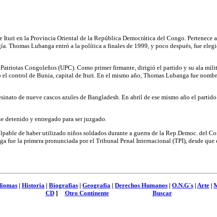
 Ituri en la Provincia Oriental de la República Democrática del Congo. Pertenece a
ía. Thomas Lubanga entró a la política a finales de 1999, y poco después, fue eleg
atriotas Congoleños (UPC). Como primer firmante, dirigió el partido y su ala milita
 el control de Bunia, capital de Ituri. En el mismo año, Thomas Lubanga fue nomb
sesinato de nueve cascos azules de Bangladesh. En abril de ese mismo año el partid
fue detenido y entregado para ser juzgado.
culpable de haber utilizado niños soldados durante a guerra de la Rep.Democ. del 
 fue la primera pronunciada por el Tribunal Penal Internacional (TPI), desde que 
diomas
|
Historia
|
Biografias
|
Geografía
|
Derechos Humanos
|
O.N.G´s
|
Arte
|
M
CD
]
Otro Continente
Buscar