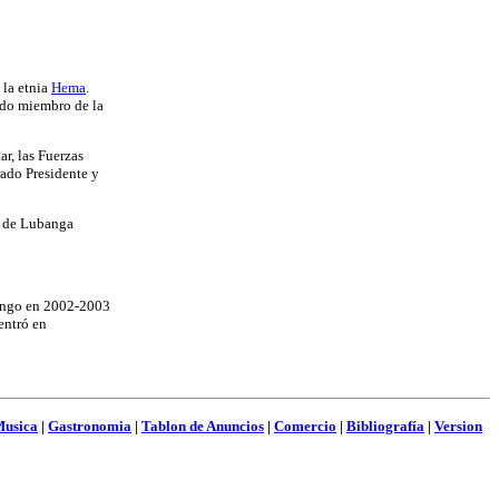
 la etnia
Hema
.
ido miembro de la
r, las Fuerzas
rado Presidente y
o de Lubanga
Congo en 2002-2003
entró en
usica
|
Gastronomia
|
Tablon de Anuncios
|
Comercio
|
Bibliografía
|
Version