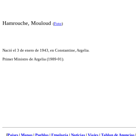
H
amrouche
, Mouloud
(
Foto
)
Nació el 3 de enero de 1943, en Constantine, Argelia.
Primer Ministro de Argelia (1989-91).
[
Paises
|
Mapas
|
Pueblos
|
Etnología
|
Noticias
|
Viajes
|
Tablon de Anuncios