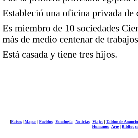
Estableció una oficina privada de 
Es miembro de 10 sociedades Cient
más de medio centenar de trabajos 
Está casada y tiene tres hijos.
[
Paises
|
Mapas
|
Pueblos
|
Etnología
|
Noticias
|
Viajes
|
Tablon de Anuncio
Humanos
|
Arte
|
Bibliogra