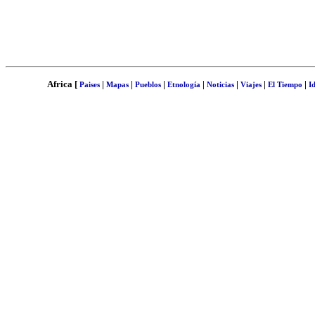
Africa [
|
|
|
|
|
|
|
Paises
Mapas
Pueblos
Etnología
Noticias
Viajes
El Tiempo
I