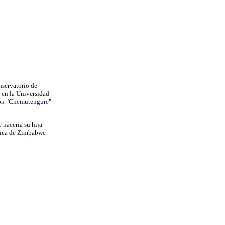
nservatorio de
 en la Universidad
ón "
Chemutengure
"
 naceria su hija
úsica de Zimbabwe