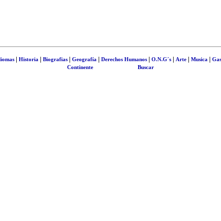
|
|
|
|
|
|
|
|
diomas
Historia
Biografias
Geografía
Derechos Humanos
O.N.G´s
Arte
Musica
Gas
Continente
Buscar