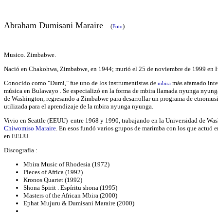
Abraham Dumisani
Maraire
(
)
Foto
Musico. Zimbabwe.
Nació en Chakohwa, Zimbabwe, en 1944; murió el 25 de noviembre de 1999 en 
Conocido como "Dumi," fue uno de los instrumentistas de
más afamado inter
mbira
música en Bulawayo . Se especializó en la forma de mbira llamada nyunga nyung
de Washington, regresando a Zimbabwe para desarrollar un programa de etnomusic
utilizada para el aprendizaje de la mbira nyunga nyunga.
Vivio en Seattle (EEUU) entre 1968 y 1990, trabajando en la Universidad de Wash
Chiwomiso Maraire
. En esos fundó varios grupos de marimba con los que actuó e
en EEUU.
Discografia :
Mbira Music of Rhodesia (1972)
Pieces of Africa (1992)
Kronos Quartet (1992)
Shona Spirit . Espíritu shona (1995)
Masters of the African Mbira (2000)
Ephat Mujuru & Dumisani Maraire (2000)