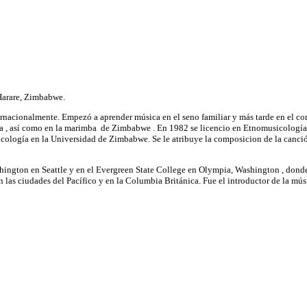
Harare, Zimbabwe.
nacionalmente. Empezó a aprender música en el seno familiar y más tarde en el co
a , así como en la marimba de Zimbabwe . En 1982 se licencio en Etnomusicología
ología en la Universidad de Zimbabwe. Se le atribuye la composicion de la canci
ington en Seattle y en el Evergreen State College en Olympia, Washington , donde
n las ciudades del Pacífico y en la Columbia Británica. Fue el introductor de la m