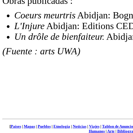
Obras publicadas :
Coeurs meurtris
Abidjan: Bogni
L'Injure
Abidjan: Editions CE
Un drôle de bienfaiteur.
Abidja
(Fuente : arts UWA)
[
Paises
|
Mapas
|
Pueblos
|
Etnología
|
Noticias
|
Viajes
|
Tablon de Anuncio
Humanos
|
Arte
|
Bibliogra