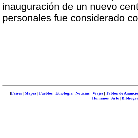
inauguración de un nuevo centr
personales fue considerado c
[
Paises
|
Mapas
|
Pueblos
|
Etnología
|
Noticias
|
Viajes
|
Tablon de Anuncio
Humanos
|
Arte
|
Bibliogra