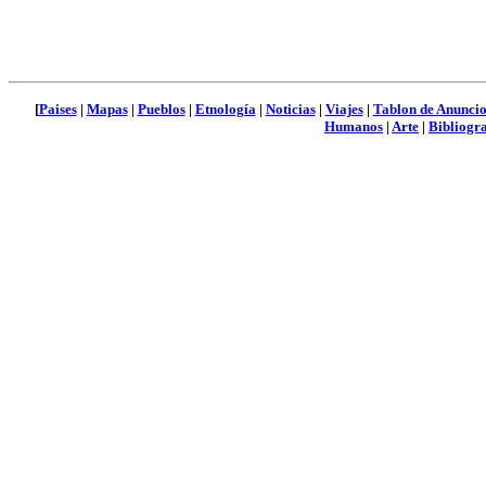
[
Paises
|
Mapas
|
Pueblos
|
Etnología
|
Noticias
|
Viajes
|
Tablon de Anuncio
Humanos
|
Arte
|
Bibliogra