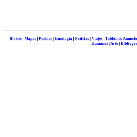
[
Paises
|
Mapas
|
Pueblos
|
Etnología
|
Noticias
|
Viajes
|
Tablon de Anuncio
Humanos
|
Arte
|
Bibliogra