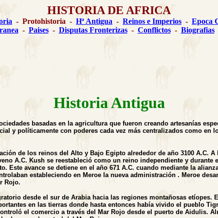
HISTORIA DE AFRICA
oria
- Protohistoria -
Hª Antigua
-
Reinos e Imperios
-
Epoca C
ranea
-
Paises
-
Disputas Fronterizas
-
Conflictos
-
Biografias
Historia Antigua
ociedades basadas en la agricultura que fueron creando artesanías espec
cial y políticamente con poderes cada vez más centralizados como en lo
ficación de los reinos del Alto y Bajo Egipto alrededor de año 3100 A.C. 
veno A.C. Kush se reestableció como un reino independiente y durante el 
. Este avance se detiene en el año 671 A.C. cuando mediante la alianza 
ontrolaban estableciendo en Meroe la nueva administración . Meroe desarr
r Rojo.
atorio desde el sur de Arabia hacia las regiones montañosas etíopes. El
ortantes en las tierras donde hasta entonces había vivido el pueblo Tigre
ontroló el comercio a través del Mar Rojo desde el puerto de Aidulis. A