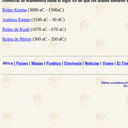
comercial se mantendría hasta el siglo VII en que los árabes tomaron e
Reino Kerma
(3000 aC - 1500aC)
Antiguo Egipto
(3100 aC - 30 dC)
Reino de Kush
(1070 aC - 670 aC)
Reino de Meroe
(300 aC - 350 dC)
Africa [
Paises
|
Mapas
|
Pueblos
|
Etnología
|
Noticias
|
Viajes
|
El Ti
Última actualiza
En