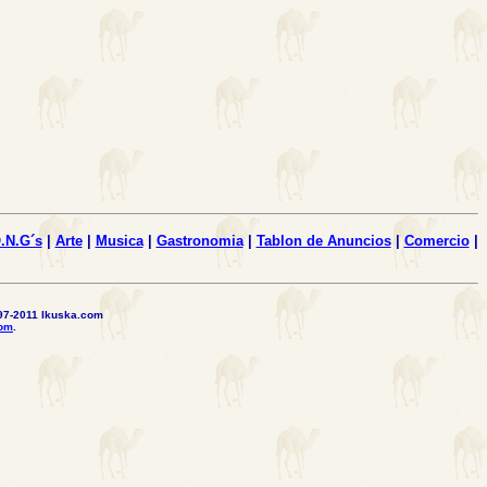
.N.G´s
|
Arte
|
Musica
|
Gastronomia
|
Tablon de Anuncios
|
Comercio
|
7-2011 Ikuska.com
com
.