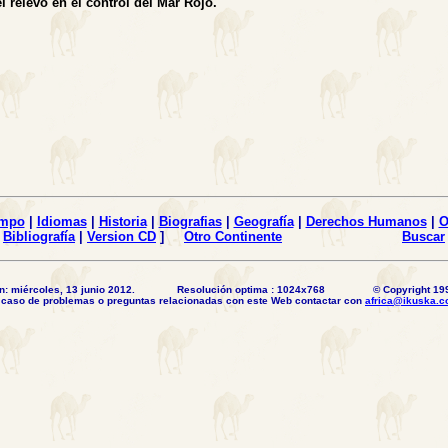
l relevo en el control del Mar Rojo.
empo
|
Idiomas
|
Historia
|
Biografias
|
Geografía
|
Derechos Humanos
|
O
Bibliografía
|
Version CD
]
Otro Continente
Buscar
ción: miércoles, 13 junio 2012. Resolución optima : 1024x768 © Copyright 199
 caso de problemas o preguntas relacionadas con este Web contactar con
africa@ikuska.