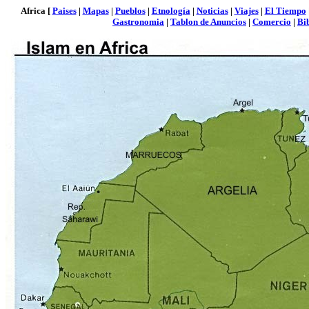
Africa [
Paises
|
Mapas
|
Pueblos
|
Etnología
|
Noticias
|
Viajes
|
El Tiempo
Gastronomia
|
Tablon de Anuncios
|
Comercio
|
Bi