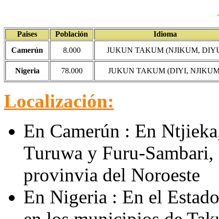
Paises
Población
Idioma
Camerún
8.000
JUKUN TAKUM (NJIKUM, DIY
Nigeria
78.000
JUKUN TAKUM (DIYI, NJIKUM
Localización:
En Camerún : En Ntjieka
Turuwa y Furu-Sambari, 
provinvia del Noroeste
En Nigeria : En el Estado
en los municipios de Ta